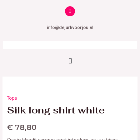
info@dejurkvoorjou.nl
Tops
Silk long shirt white
€
78,80
Cras in blandit semper eget interdum lacus ultrices