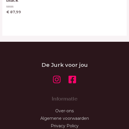
black
Waardering
€
87,99
0
uit
5
De Jurk voor jou
Informatie
Over-ons
Algemene voorwaarden
Privacy Policy