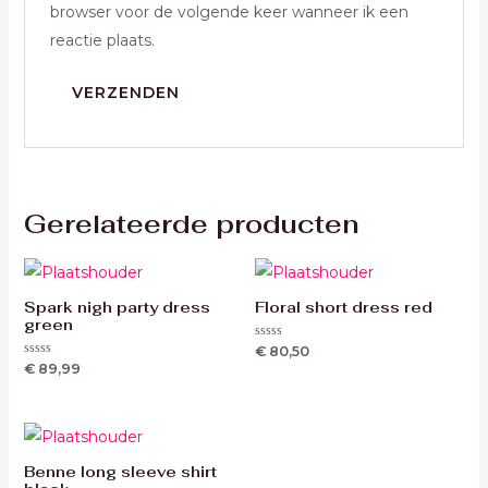
browser voor de volgende keer wanneer ik een
reactie plaats.
Gerelateerde producten
Spark nigh party dress
Floral short dress red
green
Waardering
€
80,50
0
Waardering
€
89,99
uit
0
5
uit
5
Benne long sleeve shirt