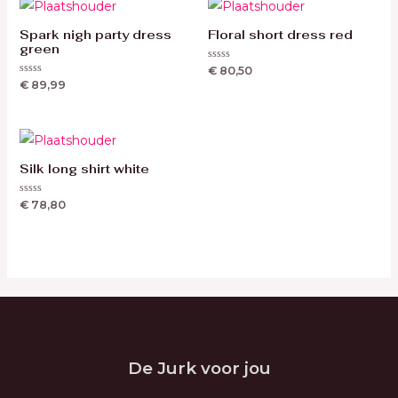
Spark nigh party dress
Floral short dress red
green
Waardering
€
80,50
0
Waardering
€
89,99
uit
0
5
uit
5
Silk long shirt white
Waardering
€
78,80
0
uit
5
De Jurk voor jou