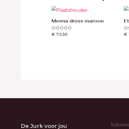
Meena dress maroon
E
Waardering
Wa
€
72,50
€
0
0
uit
uit
5
5
Informa
De Jurk voor jou