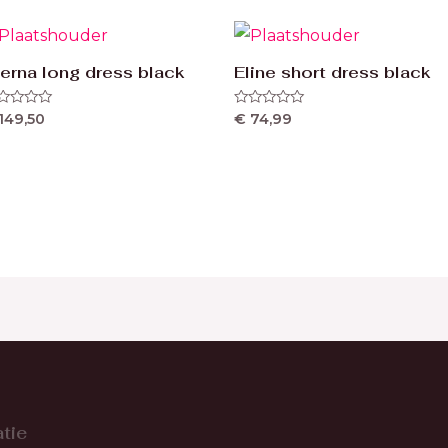
terna long dress black
Eline short dress black
ardering
Waardering
149,50
€
74,99
0
uit
5
tie