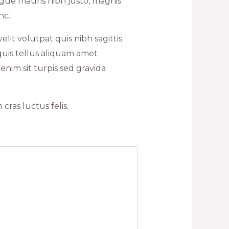
gue mauris nibh justo, magnis
nc.
lit volutpat quis nibh sagittis
quis tellus aliquam amet
enim sit turpis sed gravida
ras luctus felis.