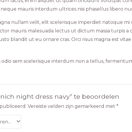
rdum lacus, enim aliquet ut quam tincidunt volutpat con
 neque mauris interdum ultrices nisi phasellus libero nu
gna nullam velit, elit scelerisque imperdiet natoque mi ve
 auctor mauris malesuada lectus ut dictum massa turpis a 
sto blandit ut eu ornare cras. Orci risus magna est vitae 
s odio sem scelerisque interdum non a tellus, fermentum c
nich night dress navy” te beoordelen
publiceerd.
Vereiste velden zijn gemarkeerd met
*